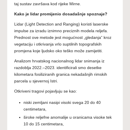
taj sustav završava kod rijeke Mirne.
Kako je lidar promijenio dosadašnje spoznaje?
Lidar (Light Detection and Ranging) koristi laserske
impulse za izradu iznimno preciznih modela reljefa.
Prednost ove metode jest mogućnost „gledanja“ kroz
vegetaciju i otkrivanja vrlo suptilnih topografskih
promjena koje ljudsko oko teško može zamijetiti.
Analizom hrvatskog nacionalnog lidar snimanja iz
razdoblja 2022.–2023. identificirali smo desetke
kilometara fosiliziranih granica nekadašnjih rimskih
parcela u sjevernoj Istri.
Otkriveni tragovi pojavljuju se kao:
niski zemljani nasipi visoki svega 20 do 40
centimetara,
široke reljefne anomalije u oranicama visoke tek
10 do 15 centimetara,