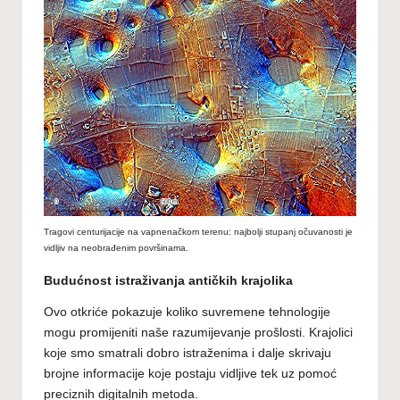
Tragovi centurijacije na vapnenačkom terenu: najbolji stupanj očuvanosti je
vidljiv na neobrađenim površinama.
Budućnost istraživanja antičkih krajolika
Ovo otkriće pokazuje koliko suvremene tehnologije
mogu promijeniti naše razumijevanje prošlosti. Krajolici
koje smo smatrali dobro istraženima i dalje skrivaju
brojne informacije koje postaju vidljive tek uz pomoć
preciznih digitalnih metoda.