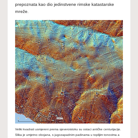
prepoznata kao dio jedinstvene rimske katastarske
mreže.
Veliki kvadrati usmjereni prema sjeveroistoku su ostaci antičke centurijacije.
Slika je umjetno obojana, s jugozapadnim padinama u toplijim tonovima a