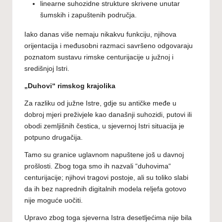
linearne suhozidne strukture skrivene unutar
šumskih i zapuštenih područja.
Iako danas više nemaju nikakvu funkciju, njihova
orijentacija i međusobni razmaci savršeno odgovaraju
poznatom sustavu rimske centurijacije u južnoj i
središnjoj Istri.
„Duhovi“ rimskog krajolika
Za razliku od južne Istre, gdje su antičke međe u
dobroj mjeri preživjele kao današnji suhozidi, putovi ili
obodi zemljišnih čestica, u sjevernoj Istri situacija je
potpuno drugačija.
Tamo su granice uglavnom napuštene još u davnoj
prošlosti. Zbog toga smo ih nazvali “duhovima“
centurijacije; njihovi tragovi postoje, ali su toliko slabi
da ih bez naprednih digitalnih modela reljefa gotovo
nije moguće uočiti.
Upravo zbog toga sjeverna Istra desetljećima nije bila