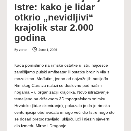
Istre: kako je lidar
otkrio „nevidljivi“
krajolik star 2.000
godina
By
zoran
June 1, 2026
Posted
by
Kada pomislimo na rimske ostatke u Istri, najčešće
zamišljamo pulski amfiteatar ili ostatke brojnih vila s
mozaicima. Međutim, jedno od najvažnijih nasljeđa
Rimskog Carstva nalazi se doslovno pod našim
nogama – u organizaciji krajolika. Novo istraživanje
temeljeno na državnom 3D topografskom snimku
Hrvatske (lidar skeniranje), pokazalo je da je rimska
centurijacija obuhvaćala mnogo veći dio Istre nego što
se dosad pretpostavljalo, uključujući i njezin sjeverni
dio između Mirne i Dragonje.