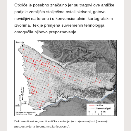
Otkriće je posebno značajno jer su tragovi ove antičke
podjele zemljišta stoljećima ostali skriveni, gotovo
nevidljivi na terenu i u konvencionalnim kartografskim
izvorima. Tek je primjena suvremenih tehnologija
omogućila njihovo prepoznavanje.
Dokumentirani segmenti antičke centurijacije u sjevernoj Istri (crveno) i
pretpostavljena izvorna mreža (iscrtkano).