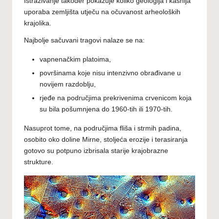
Istraživanje također pokazuje koliko geologija i kasnija
uporaba zemljišta utječu na očuvanost arheoloških
krajolika.
Najbolje sačuvani tragovi nalaze se na:
vapnenačkim platoima,
površinama koje nisu intenzivno obrađivane u
novijem razdoblju,
rjeđe na područjima prekrivenima crvenicom koja
su bila pošumnjena do 1960-tih ili 1970-tih.
Nasuprot tome, na područjima fliša i strmih padina,
osobito oko doline Mirne, stoljeća erozije i terasiranja
gotovo su potpuno izbrisala starije krajobrazne
strukture.