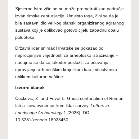
Sjeverna Istra više se ne može promatrati kao područje
izvan rimske centurijacije. Umjesto toga, čini se da je
bila sastavni dio velikog planski organiziranog agrarnog
sustava koji je oblikovao gotovo cijelu zapadnu obalu
poluotoka.
Državni lidar snimak Hrvatske se pokazao od
neprocjenjive vrijednosti za arheološko istraživanje –
nadajmo se da će također poslužiti za očuvanje i
upravljanje arheološkim krajolikom kao jedinstvenim
oblikom kulturne baštine.
Izvorni članak
Čučković, Z. and Fovet E. Ghost centuriation of Roman
Istria: new evidence from lidar survey.
Letters in
Landscape Archaeology
1 (2026).
DOI :
10.5281/zenodo.18928450