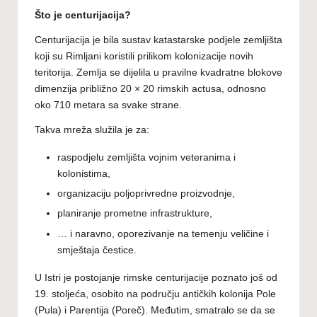
Što je centurijacija?
Centurijacija je bila sustav katastarske podjele zemljišta
koji su Rimljani koristili prilikom kolonizacije novih
teritorija. Zemlja se dijelila u pravilne kvadratne blokove
dimenzija približno 20 × 20 rimskih actusa, odnosno
oko 710 metara sa svake strane.
Takva mreža služila je za:
raspodjelu zemljišta vojnim veteranima i
kolonistima,
organizaciju poljoprivredne proizvodnje,
planiranje prometne infrastrukture,
… i naravno, oporezivanje na temenju veličine i
smještaja čestice.
U Istri je postojanje rimske centurijacije poznato još od
19. stoljeća, osobito na području antičkih kolonija Pole
(Pula) i Parentija (Poreč). Međutim, smatralo se da se