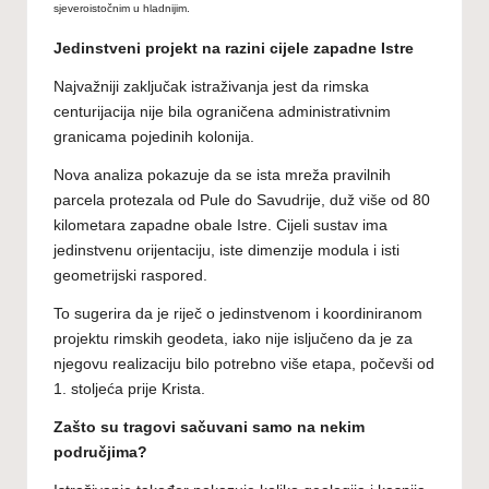
sjeveroistočnim u hladnijim.
Jedinstveni projekt na razini cijele zapadne Istre
Najvažniji zaključak istraživanja jest da rimska
centurijacija nije bila ograničena administrativnim
granicama pojedinih kolonija.
Nova analiza pokazuje da se ista mreža pravilnih
parcela protezala od Pule do Savudrije, duž više od 80
kilometara zapadne obale Istre. Cijeli sustav ima
jedinstvenu orijentaciju, iste dimenzije modula i isti
geometrijski raspored.
To sugerira da je riječ o jedinstvenom i koordiniranom
projektu rimskih geodeta, iako nije isljučeno da je za
njegovu realizaciju bilo potrebno više etapa, počevši od
1. stoljeća prije Krista.
Zašto su tragovi sačuvani samo na nekim
područjima?