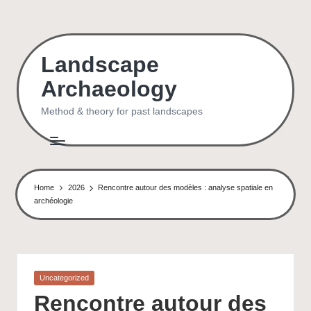
Skip
to
Landscape
content
Archaeology
Method & theory for past landscapes
Home
2026
Rencontre autour des modèles : analyse spatiale en
archéologie
Posted
Uncategorized
in
Rencontre autour des