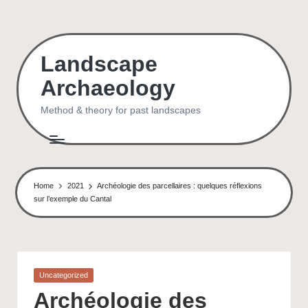
Skip
to
Landscape
content
Archaeology
Method & theory for past landscapes
Home
2021
Archéologie des parcellaires : quelques réflexions
sur l’exemple du Cantal
Posted
Uncategorized
in
Archéologie des